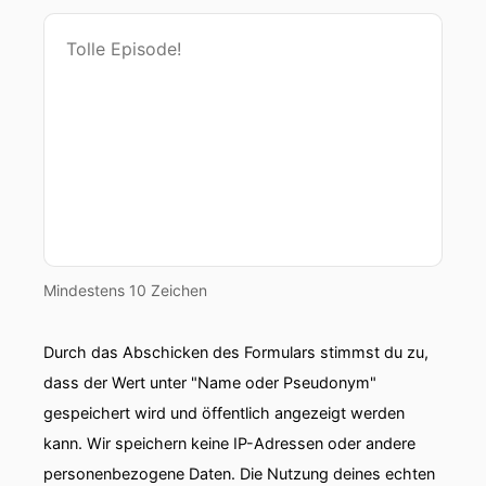
Kantate.
00:00:50: Herz und Mund und Tat und Leben
war hier das Thema aber heute geht es um eine
von Bachs bekanntesten Kantaten.
00:00:59: Im Februar, nur wenige Wochen vor
der Uraufführung der Matthäus-Passion erklang
in der Leipziger Nikolajkirche erstmals die Solo-
Kantate.
Mindestens 10 Zeichen
00:01:09: Ich habe genug.
00:01:11: Sie entstand für das Festmarier
Durch das Abschicken des Formulars stimmst du zu,
Lichtmess dessen liturgischer Mittelpunkt
dass der Wert unter "Name oder Pseudonym"
weniger die Verehrung Marias als vielmehr die
gespeichert wird und öffentlich angezeigt werden
Offenbarung Christi als Erlöser ist.
kann. Wir speichern keine IP-Adressen oder andere
00:01:21: Ausgangspunkt des Librettos ist die
personenbezogene Daten. Die Nutzung deines echten