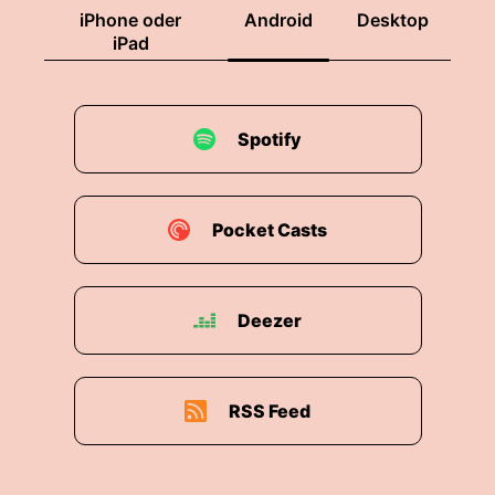
festlicher Pracht oder dramatischen Effekten.
iPhone oder
Android
Desktop
iPad
00:01:58: All das fehlt hier!
00:02:00: Ich habe genug.
Spotify
00:02:01: ist ein intimes klein besetztes Werk
von emotionaler Direktheit
Pocket Casts
00:02:06: und Ehrlichkeit
00:02:07: – mehr menschlich als himmlisch.
Deezer
00:02:11: Gerade
00:02:11: diese stille
RSS Feed
00:02:12: Unmittelbarkeit macht diese Kantate
auch weit über ihren religiösen Kontext hinaus
so berührend und